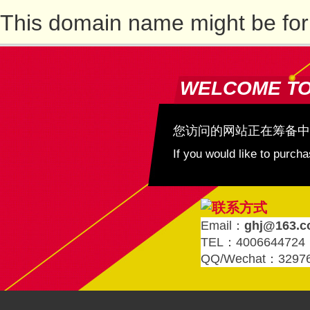
This domain name might be for
WELCOME T
您访问的网站正在筹备中
If you would like to purc
Email：
ghj@163.
TEL：4006644724
QQ/Wechat：3297